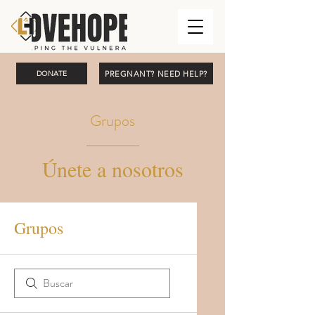
PREGNANT? NEED HELP?
DONATE
Grupos
Únete a nosotros
Grupos